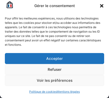
Gérer le consentement
Pour offrir les meilleures expériences, nous utilisons des technologies
telles que les cookies pour stocker et/ou accéder aux informations des
appareils. Le fait de consentir à ces technologies nous permettra de
traiter des données telles que le comportement de navigation ou les ID
uniques sur ce site. Le fait de ne pas consentir ou de retirer son
consentement peut avoir un effet négatif sur certaines caractéristiques
et fonctions.
Accepter
Refuser
Avec
ECOSAC PRO
, offrez-vous la
tranquillité d’esprit et concentrez-vous sur
Voir les préférences
ce qui importe vraiment dans votre activité.
Optez pour des emballages responsables
Politique de cookies
Mentions légales
qui répondent à vos attentes tout en
respectant votre budget.