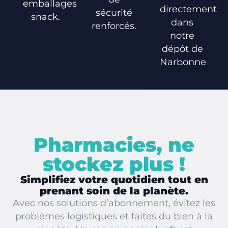
emballages
directement
sécurité
snack.
dans
renforcés.
notre
dépôt de
Narbonne
Pharmacies, ne
stockez plus !
Simplifiez votre quotidien tout en
prenant soin de la planète.
Avec nos solutions d’abonnement, évitez les
problèmes logistiques et faites du bien à la