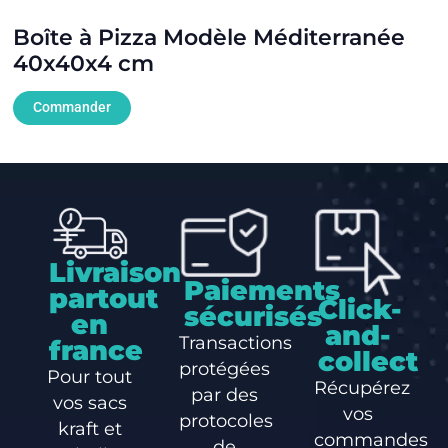
Boîte à Pizza Modèle Méditerranée
40x40x4 cm
Commander
Livraison
Paiements
partout
Click-
sécurisés
en
and-
Transactions
france
collect
protégées
Pour tout
Récupérez
par des
vos sacs
vos
protocoles
kraft et
commandes
de